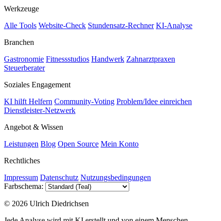
Werkzeuge
Alle Tools
Website-Check
Stundensatz-Rechner
KI-Analyse
Branchen
Gastronomie
Fitnessstudios
Handwerk
Zahnarztpraxen
Steuerberater
Soziales Engagement
KI hilft Helfern
Community-Voting
Problem/Idee einreichen
Dienstleister-Netzwerk
Angebot & Wissen
Leistungen
Blog
Open Source
Mein Konto
Rechtliches
Impressum
Datenschutz
Nutzungsbedingungen
Farbschema:
© 2026 Ulrich Diedrichsen
Jede Analyse wird mit KI erstellt und von einem Menschen