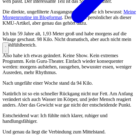
wen passt. Der interessante Teil ist das System dahinter.
Die direkte, ungefilterte Ausgangsnotiz verlinke ich bewusst:
Meine
Morgenroutine im Blogformat
. Der Ton ist persönlicher als dieser
KMU-Artikel, aber genau das gehört dazu.
Ich bin 59 Jahre alt, 1,93 Meter groß und habe morgens auf die
Waage geschaut. 98 Kilo. Nicht dramatisch, aber auch nicht mein
Wohlfühlbereich.
Also habe ich etwas geändert. Keine Show. Kein extremes
Programm. Kein Guru-Theater. Einfach wieder konsequenter
werden: morgens aufstehen, rausgehen, bewusster essen, weniger
Ausreden, mehr Rhythmus.
Nach ungefähr einer Woche stand da 94 Kilo.
Natürlich ist so ein schneller Rückgang nicht nur Fett. Am Anfang
verändert sich auch Wasser im Körper, und jeder Mensch reagiert
anders. Aber das Gewicht war gar nicht der entscheidende Punkt.
Entscheidend war: Ich fühlte mich klarer, ruhiger und
handlungsfähiger.
Und genau da liegt die Verbindung zum Mittelstand.