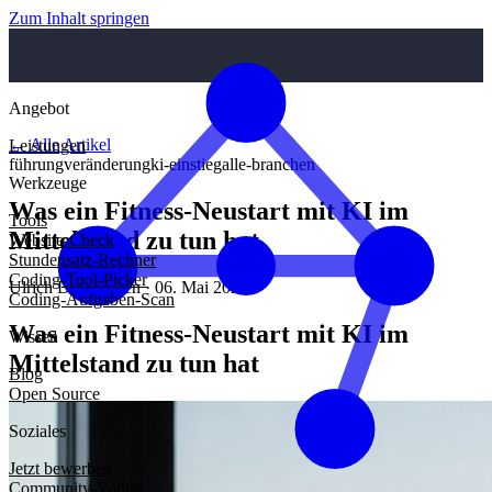
Zum Inhalt springen
Angebot
← Alle Artikel
Leistungen
führung
veränderung
ki-einstieg
alle-branchen
Werkzeuge
Was ein Fitness-Neustart mit KI im
Tools
Mittelstand zu tun hat
Website-Check
Stundensatz-Rechner
Coding-Tool-Picker
Ulrich Diedrichsen · 06. Mai 2026
Coding-Aufgaben-Scan
Was ein Fitness-Neustart mit KI im
Wissen
Mittelstand zu tun hat
Blog
Open Source
Soziales
Jetzt bewerben
Community-Voting