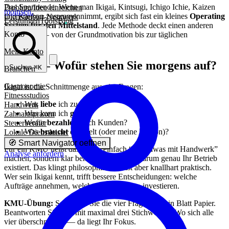
Das Spannende: Wenn man Ikigai, Kintsugi, Ichigo Ichie, Kaizen
Problem/Idee einreichen
moinsen
.
und Kanban zusammennimmt, ergibt sich fast ein kleines
Operating
Dienstleister-Netzwerk
Leistungen
Tools
Blog
System für den Mittelstand
. Jede Methode deckt einen anderen
Konto
Bereich ab — von der Grundmotivation bis zur täglichen
Umsetzung.
Mein Konto
Ikigai — Wofür stehen Sie morgens auf?
Suchen
⌘K
Branchen
Gastronomie
Ikigai ist die Schnittmenge aus vier Fragen:
Fitnessstudios
Was
liebe
ich zu tun?
Handwerk
Was kann ich
gut
?
Zahnarztpraxen
Wofür
bezahlen
mich Kunden?
Steuerberater
Was
braucht
die Welt (oder meine Region)?
Lokale Dienstleister
🧭
Smart Navigator oeffnen
Für ein KMU heißt das: Nicht einfach “irgendwas mit Handwerk”
Analyse anfordern
machen, sondern klar benennen können, warum genau Ihr Betrieb
existiert. Das klingt philosophisch — ist aber knallhart praktisch.
Wer sein Ikigai kennt, trifft bessere Entscheidungen: welche
Aufträge annehmen, welche ablehnen, wo investieren.
KMU-Übung:
Schreiben Sie die vier Fragen auf ein Blatt Papier.
Beantworten Sie jede mit maximal drei Stichworten. Wo sich alle
vier überschneiden — da liegt Ihr Fokus.