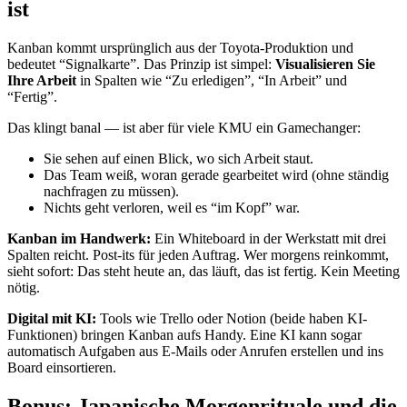
ist
Kanban kommt ursprünglich aus der Toyota-Produktion und
bedeutet “Signalkarte”. Das Prinzip ist simpel:
Visualisieren Sie
Ihre Arbeit
in Spalten wie “Zu erledigen”, “In Arbeit” und
“Fertig”.
Das klingt banal — ist aber für viele KMU ein Gamechanger:
Sie sehen auf einen Blick, wo sich Arbeit staut.
Das Team weiß, woran gerade gearbeitet wird (ohne ständig
nachfragen zu müssen).
Nichts geht verloren, weil es “im Kopf” war.
Kanban im Handwerk:
Ein Whiteboard in der Werkstatt mit drei
Spalten reicht. Post-its für jeden Auftrag. Wer morgens reinkommt,
sieht sofort: Das steht heute an, das läuft, das ist fertig. Kein Meeting
nötig.
Digital mit KI:
Tools wie Trello oder Notion (beide haben KI-
Funktionen) bringen Kanban aufs Handy. Eine KI kann sogar
automatisch Aufgaben aus E-Mails oder Anrufen erstellen und ins
Board einsortieren.
Bonus: Japanische Morgenrituale und die