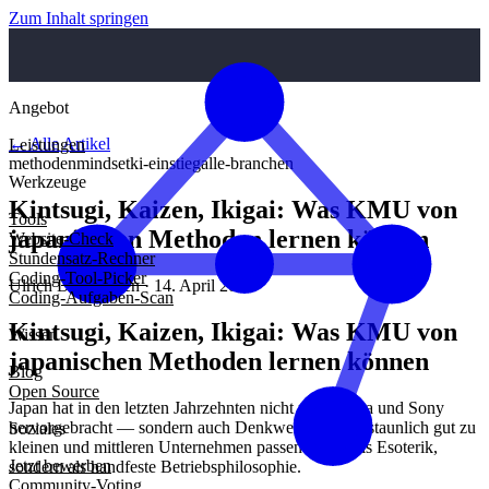
Zum Inhalt springen
Angebot
← Alle Artikel
Leistungen
methoden
mindset
ki-einstieg
alle-branchen
Werkzeuge
Kintsugi, Kaizen, Ikigai: Was KMU von
Tools
japanischen Methoden lernen können
Website-Check
Stundensatz-Rechner
Coding-Tool-Picker
Ulrich Diedrichsen · 14. April 2026
Coding-Aufgaben-Scan
Kintsugi, Kaizen, Ikigai: Was KMU von
Wissen
japanischen Methoden lernen können
Blog
Open Source
Japan hat in den letzten Jahrzehnten nicht nur Toyota und Sony
hervorgebracht — sondern auch Denkweisen, die erstaunlich gut zu
Soziales
kleinen und mittleren Unternehmen passen. Nicht als Esoterik,
Jetzt bewerben
sondern als handfeste Betriebsphilosophie.
Community-Voting