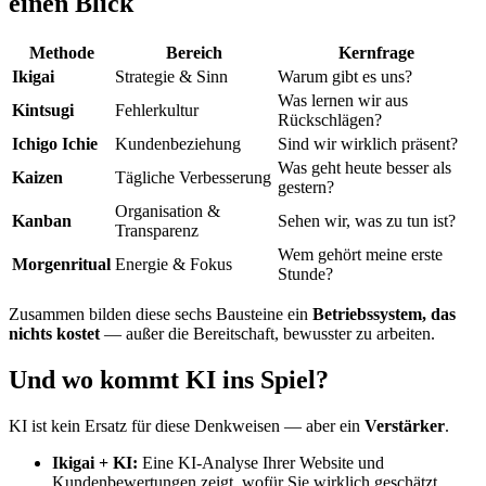
einen Blick
Methode
Bereich
Kernfrage
Ikigai
Strategie & Sinn
Warum gibt es uns?
Was lernen wir aus
Kintsugi
Fehlerkultur
Rückschlägen?
Ichigo Ichie
Kundenbeziehung
Sind wir wirklich präsent?
Was geht heute besser als
Kaizen
Tägliche Verbesserung
gestern?
Organisation &
Kanban
Sehen wir, was zu tun ist?
Transparenz
Wem gehört meine erste
Morgenritual
Energie & Fokus
Stunde?
Zusammen bilden diese sechs Bausteine ein
Betriebssystem, das
nichts kostet
— außer die Bereitschaft, bewusster zu arbeiten.
Und wo kommt KI ins Spiel?
KI ist kein Ersatz für diese Denkweisen — aber ein
Verstärker
.
Ikigai + KI:
Eine KI-Analyse Ihrer Website und
Kundenbewertungen zeigt, wofür Sie wirklich geschätzt