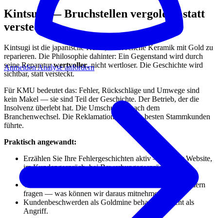
Kintsugi — Bruchstellen vergolden statt
verstecken
Kintsugi ist die japanische Kunst, zerbrochene Keramik mit Gold zu
reparieren. Die Philosophie dahinter: Ein Gegenstand wird durch
seine Reparatur
wertvoller
, nicht wertloser. Die Geschichte wird
Anmelden
Analyse anfordern
sichtbar, statt versteckt.
Für KMU bedeutet das: Fehler, Rückschläge und Umwege sind
kein Makel — sie sind Teil der Geschichte. Der Betrieb, der die
Insolvenz überlebt hat. Die Umschulung nach dem
Branchenwechsel. Die Reklamation, die zum besten Stammkunden
führte.
Praktisch angewandt:
Erzählen Sie Ihre Fehlergeschichten aktiv — auf der Website,
im Kundengespräch, bei Bewerbungsgesprächen.
Authentizität schlägt polierte Fassade.
Wenn ein Prozess scheitert: Nicht einfach ersetzen, sondern
fragen — was können wir daraus mitnehmen?
Kundenbeschwerden als Goldmine behandeln, nicht als
Angriff.