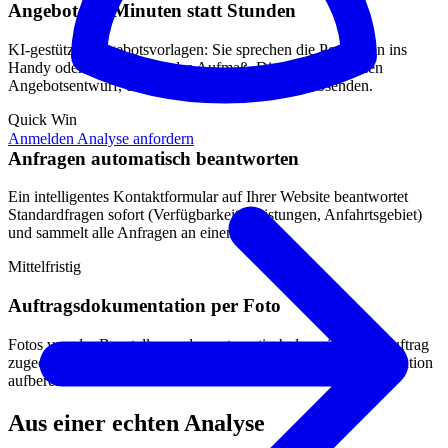
Angebote in Minuten statt Stunden
KI-gestützte Angebotsvorlagen: Sie sprechen die Positionen ins
Handy oder fotografieren das Aufmaß. Die KI erstellt einen
Angebotsentwurf, den Sie nur noch prüfen und absenden.
Quick Win
Anmelden
Analyse anfordern
Anfragen automatisch beantworten
Ein intelligentes Kontaktformular auf Ihrer Website beantwortet
Standardfragen sofort (Verfügbarkeit, Leistungen, Anfahrtsgebiet)
und sammelt alle Anfragen an einem Ort.
Mittelfristig
Auftragsdokumentation per Foto
Fotos von der Baustelle werden automatisch dem richtigen Auftrag
zugeordnet, beschriftet und für die Rechnung oder Nachkalkulation
aufbereitet.
Aus einer echten Analyse