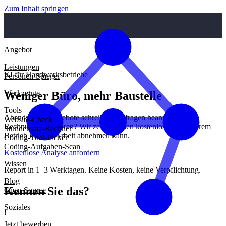
Zum Inhalt springen
Angebot
Leistungen
KI für Handwerksbetriebe
Personen-Spiegel
Werkzeuge
Weniger Büro, mehr Baustelle
Tools
Abends noch Angebote schreiben, Anfragen beantworten,
Website-Check
Rechnungen sortieren? Wir zeigen Ihnen kostenlos, wo KI Ihrem
Stundensatz-Rechner
Betrieb konkret Arbeit abnehmen kann.
Coding-Tool-Picker
Coding-Aufgaben-Scan
Kostenlose Analyse anfordern
Wissen
Report in 1–3 Werktagen. Keine Kosten, keine Verpflichtung.
Blog
Kennen Sie das?
Open Source
Soziales
!
Jetzt bewerben