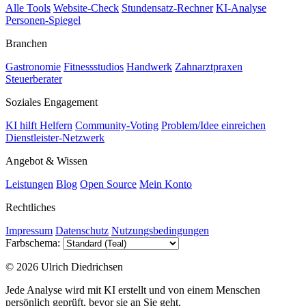
Alle Tools
Website-Check
Stundensatz-Rechner
KI-Analyse
Personen-Spiegel
Branchen
Gastronomie
Fitnessstudios
Handwerk
Zahnarztpraxen
Steuerberater
Soziales Engagement
KI hilft Helfern
Community-Voting
Problem/Idee einreichen
Dienstleister-Netzwerk
Angebot & Wissen
Leistungen
Blog
Open Source
Mein Konto
Rechtliches
Impressum
Datenschutz
Nutzungsbedingungen
Farbschema:
© 2026 Ulrich Diedrichsen
Jede Analyse wird mit KI erstellt und von einem Menschen
persönlich geprüft, bevor sie an Sie geht.