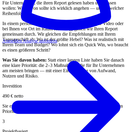
Für Unternehmer, die ihren Report gelesen haben und wissen
wollen: Was davon sollte ich wirklich angehen — und in welcher
Reihenfolge?
In einem persönlichen Gespräch (60–90 Minuten, per Video oder
bei Ihnen vor Ort im Raum Hamburg) gehen wir Ihren Report
gemeinsam durch. Wir gleichen die Empfehlungen mit Ihrem
Tagesgeschäft ab: Wo ist der größte Hebel? Was ist realistisch mit
Anmelden
Analyse anfordern
Ihrem Team und Budget? Wo lohnt sich ein Quick Win, wo braucht
es einen größeren Schritt?
Was Sie davon haben:
Statt einer langen Liste haben Sie danach
eine klare Priorität: die 2–3 Maßnahmen, die für Ihr Unternehmen
am meisten bringen — mit einer Einschätzung von Aufwand,
Nutzen und Risiko.
Investition
490 €
netto
Sie erhalten danach eine schriftliche Zusammenfassung mit Ihren
Prioritäten und empfohlenen nächsten Schritten.
3
Projektbasiert