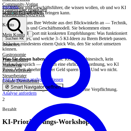
Community-Voting
moinsen
.
Für Inhaber und Geschäftsführer, die wissen wollen, ob und wo KI
Problem/Idee einreichen
Leistungen
Tools
Blog
in ihrem Betrieb etwas bringen kann.
Dienstleister-Netzwerk
Wir schauen uns Ihre Website aus drei Blickwinkeln an — Technik,
Konto
Nutzererlebnis und Geschäftsmodell. Sie bekommen einen
persönlichen Report mit konkreten Empfehlungen: Was funktioniert
Mein Konto
gut, wo hakt es, und welche 3–5 KI-Ideen zu Ihrem Betrieb passen.
Suchen
⌘K
Inklusive mindestens einem Quick Win, den Sie sofort umsetzen
Branchen
können.
Gastronomie
Was Sie davon haben:
Klarheit. Kein Fachchinesisch, kein
Fitnessstudios
Verkaufsgespräch — sondern eine ehrliche Einordnung, wo KI
Handwerk
Ihnen Arbeit abnehmen oder Geld sparen kann. Und wo nicht.
Zahnarztpraxen
Steuerberater
Jetzt kostenlos analysieren lassen
Lokale Dienstleister
🧭
Smart Navigator oeffnen
Report in 1–3 Werktagen. Keine Kosten. Keine Verpflichtung.
Analyse anfordern
2
Bezahlt
KI-Priorisierungs-Workshop