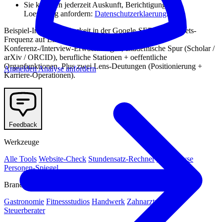
Sie koennen jederzeit Auskunft, Berichtigung oder
Loeschung anfordern:
Datenschutzerklaerung
.
Beispiel-Inhalt: Sichtbarkeit in der Google-SERP, Aktivitaets-
Frequenz auf LinkedIn / GitHub / X / Bluesky,
Konferenz-/Interview-Erwaehnungen, akademische Spur (Scholar /
arXiv / ORCID), berufliche Stationen + oeffentliche
Organfunktionen. Plus zwei Lens-Deutungen (Positionierung +
Anmelden
Analyse anfordern
Karriere-Operationen).
Feedback
Werkzeuge
Alle Tools
Website-Check
Stundensatz-Rechner
KI-Analyse
Personen-Spiegel
Branchen
Gastronomie
Fitnessstudios
Handwerk
Zahnarztpraxen
Steuerberater