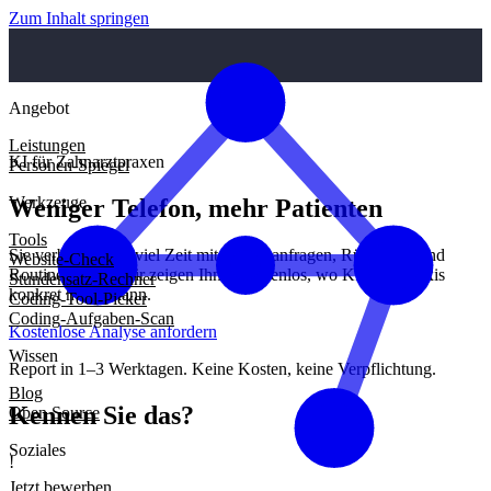
Zum Inhalt springen
Angebot
Leistungen
KI für Zahnarztpraxen
Personen-Spiegel
Werkzeuge
Weniger Telefon, mehr Patienten
Tools
Sie verbringen zu viel Zeit mit Terminanfragen, Rückrufen und
Website-Check
Routinefragen? Wir zeigen Ihnen kostenlos, wo KI Ihrer Praxis
Stundensatz-Rechner
konkret helfen kann.
Coding-Tool-Picker
Coding-Aufgaben-Scan
Kostenlose Analyse anfordern
Wissen
Report in 1–3 Werktagen. Keine Kosten, keine Verpflichtung.
Blog
Kennen Sie das?
Open Source
Soziales
!
Jetzt bewerben