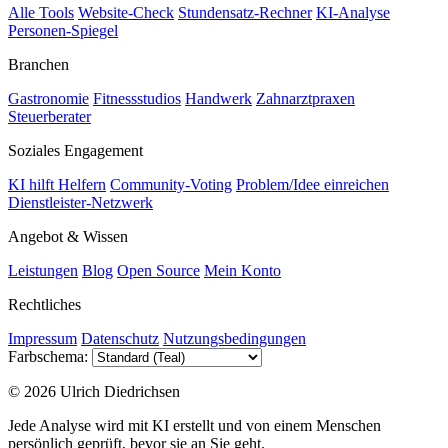
Alle Tools
Website-Check
Stundensatz-Rechner
KI-Analyse
Personen-Spiegel
Branchen
Gastronomie
Fitnessstudios
Handwerk
Zahnarztpraxen
Steuerberater
Soziales Engagement
KI hilft Helfern
Community-Voting
Problem/Idee einreichen
Dienstleister-Netzwerk
Angebot & Wissen
Leistungen
Blog
Open Source
Mein Konto
Rechtliches
Impressum
Datenschutz
Nutzungsbedingungen
Farbschema:
© 2026 Ulrich Diedrichsen
Jede Analyse wird mit KI erstellt und von einem Menschen
persönlich geprüft, bevor sie an Sie geht.