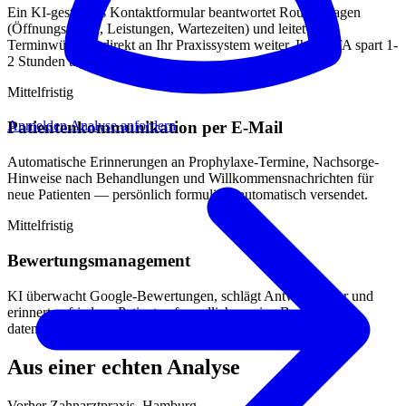
Ein KI-gestütztes Kontaktformular beantwortet Routinefragen
(Öffnungszeiten, Leistungen, Wartezeiten) und leitet echte
Terminwünsche direkt an Ihr Praxissystem weiter. Ihre MFA spart 1-
2 Stunden täglich.
Mittelfristig
Patientenkommunikation per E-Mail
Anmelden
Analyse anfordern
Automatische Erinnerungen an Prophylaxe-Termine, Nachsorge-
Hinweise nach Behandlungen und Willkommensnachrichten für
neue Patienten — persönlich formuliert, automatisch versendet.
Mittelfristig
Bewertungsmanagement
KI überwacht Google-Bewertungen, schlägt Antworten vor und
erinnert zufriedene Patienten freundlich an eine Bewertung —
datenschutzkonform und unaufdringlich.
Aus einer echten Analyse
Vorher
Zahnarztpraxis, Hamburg