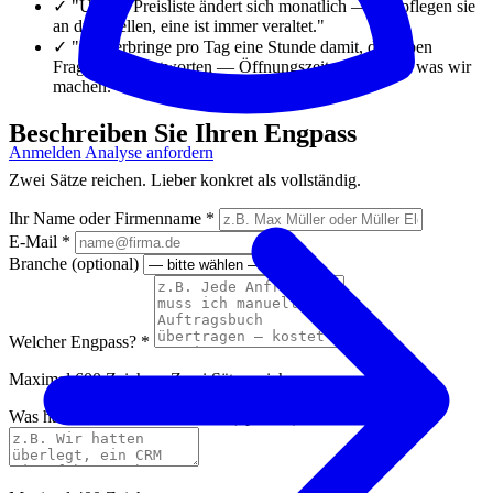
✓
"Unsere Preisliste ändert sich monatlich — wir pflegen sie
an drei Stellen, eine ist immer veraltet."
✓
"Ich verbringe pro Tag eine Stunde damit, dieselben
Fragen zu beantworten — Öffnungszeiten, Anfahrt, was wir
machen."
Beschreiben Sie Ihren Engpass
Anmelden
Analyse anfordern
Zwei Sätze reichen. Lieber konkret als vollständig.
Ihr Name oder Firmenname *
E-Mail *
Branche (optional)
Welcher Engpass? *
Maximal 600 Zeichen. Zwei Sätze reichen.
Was haben Sie schon versucht? (optional)