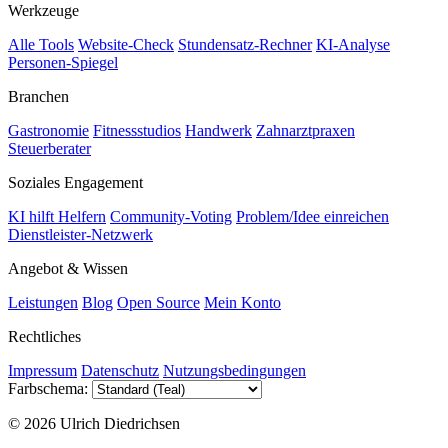
Werkzeuge
Alle Tools
Website-Check
Stundensatz-Rechner
KI-Analyse
Personen-Spiegel
Branchen
Gastronomie
Fitnessstudios
Handwerk
Zahnarztpraxen
Steuerberater
Soziales Engagement
KI hilft Helfern
Community-Voting
Problem/Idee einreichen
Dienstleister-Netzwerk
Angebot & Wissen
Leistungen
Blog
Open Source
Mein Konto
Rechtliches
Impressum
Datenschutz
Nutzungsbedingungen
Farbschema:
© 2026 Ulrich Diedrichsen